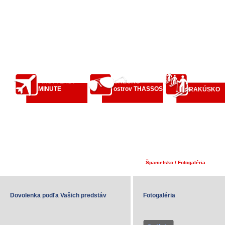
FIRST / LAST
GRÉCKO
MINUTE
ostrov THASSOS
RAKÚSKO
Španielsko / Fotogaléria
Dovolenka podľa Vašich predstáv
Fotogaléria