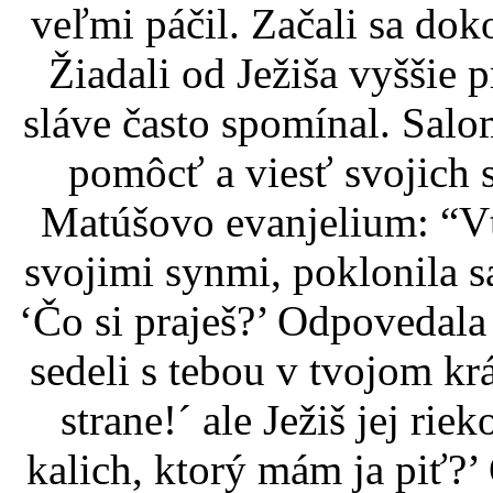
veľmi páčil. Začali sa do
Žiadali od Ježiša vyššie p
sláve často spomínal. Salo
pomôcť a viesť svojich 
Matúšovo evanjelium: “Vt
svojimi synmi, poklonila sa
‘Čo si praješ?’ Odpovedala
sedeli s tebou v tvojom kr
strane!´ ale Ježiš jej rie
kalich, ktorý mám ja piť?