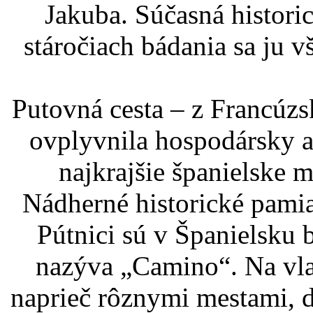
Jakuba. Súčasná historic
stáročiach bádania sa ju v
Putovná cesta – z Francúz
ovplyvnila hospodársky a 
najkrajšie španielske 
Nádherné historické pamia
Pútnici sú v Španielsku b
nazýva „Camino“. Na vla
naprieč rôznymi mestami, 