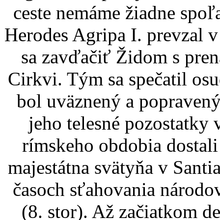
ceste nemáme žiadne spoľa
Herodes Agripa I. prevzal v
sa zavďačiť Židom s pre
Cirkvi. Tým sa spečatil os
bol uväznený a popravený
jeho telesné pozostatky
rímskeho obdobia dostali 
majestátna svätyňa v Sant
časoch sťahovania národov 
(8. stor). Až začiatkom d